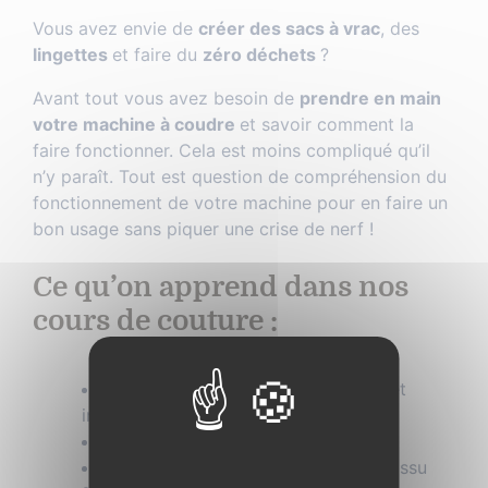
Vous avez envie de
créer des sacs à vrac
, des
lingettes
et faire du
zéro déchets
?
Avant tout vous avez besoin de
prendre en main
votre machine à coudre
et savoir comment la
faire fonctionner. Cela est moins compliqué qu’il
n’y paraît. Tout est question de compréhension du
fonctionnement de votre machine pour en faire un
bon usage sans piquer une crise de nerf !
Ce qu’on apprend dans nos
cours de couture :
Comment on enfile le fil supérieur et
inférieur ?
Comment on fait une cannette ?
Quelle aiguille on utilise pour quel tissu