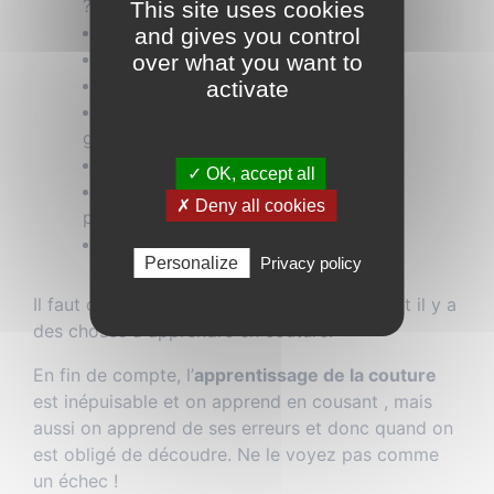
?
This site uses cookies
Apprendre à coudre droit ?
and gives you control
Comment coudre un angle ?
over what you want to
Comment coudre une courbe ?
activate
Apprendre à poser une fermeture à
glissière ?
Comment poser un élastique ?
✓ OK, accept all
Qu’est ce qu’un biais et comment le
✗ Deny all cookies
poser ?
Comment avoir de belles finitions ?
Personalize
Privacy policy
Il faut dire que la liste est loin d’être finie tant il y a
des choses à apprendre en couture.
En fin de compte, l’
apprentissage de la couture
est inépuisable et on apprend en cousant , mais
aussi on apprend de ses erreurs et donc quand on
est obligé de découdre. Ne le voyez pas comme
un échec !