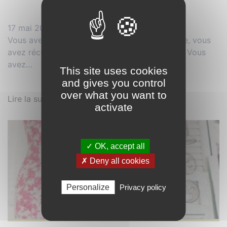
17 mai 2021
Vous avez eu en cadeau une machine à coudre, vous
avez récupéré la machine à coudre de mamie. Vous
avez…
This site uses cookies
and gives you control
over what you want to
Lire la suite
activate
✓ OK, accept all
✗ Deny all cookies
Personalize
Privacy policy