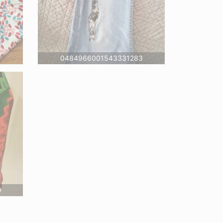
0484966001543331283
9