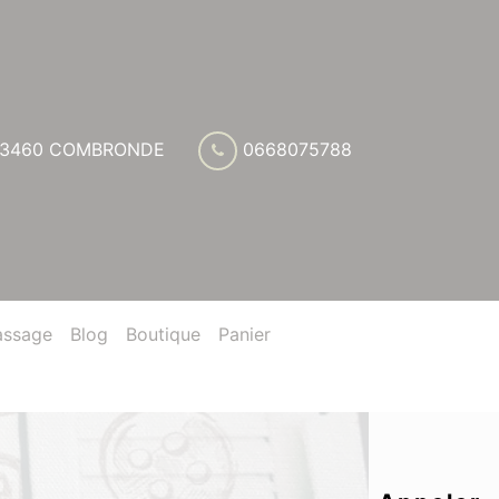
l 63460 COMBRONDE
0668075788
assage
Blog
Boutique
Panier