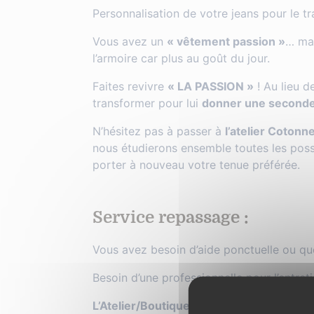
Personnalisation de votre jeans pour le 
Vous avez un
« vêtement passion »
… mai
l’armoire car plus au goût du jour.
Faites revivre
« LA PASSION »
! Au lieu d
transformer pour lui
donner une seconde
N’hésitez pas à passer à
l’atelier Cotonn
nous étudierons ensemble toutes les poss
porter à nouveau votre tenue préférée.
Service repassage
:
Vous avez besoin d’aide ponctuelle ou qu
Besoin d’une professionnelle pour l’entreti
L’Atelier/Boutique Cotonnerie du Centre