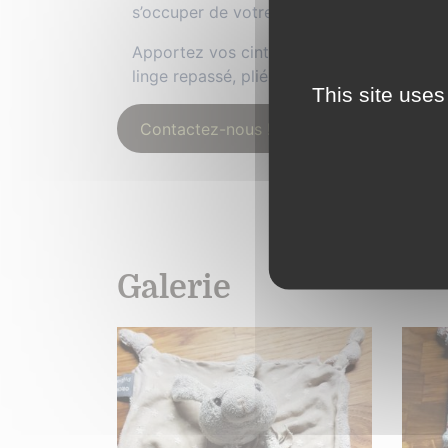
s’occuper de votre repassage.
Apportez vos cintres pour les chemises, 
linge repassé, plié, rangé et mis sur cintre
This site uses
Contactez-nous !
Galerie