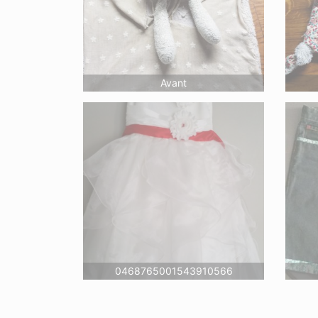
Avant
0468765001543910566