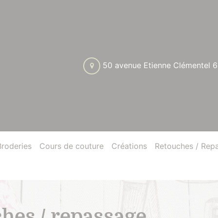
50 avenue Etienne Clémente
Broderies
Cours de couture
Créations
Retouches / Rep
hes / repassage