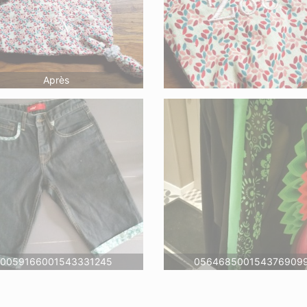
Après
0059166001543331245
056468500154376909