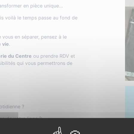
transformer en pièce unique…
s voilà le temps passe au fond de
e vous en séparer, pensez à le
 vie
.
erie du Centre
ou prendre RDV et
ibilités qui vous permettrons de
otidienne ?
en de votre linge ?
est disponible et à votre écoute pour